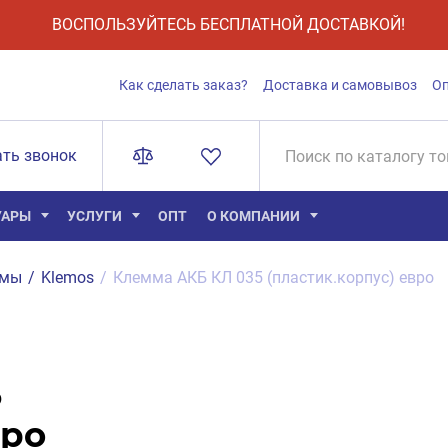
ВОСПОЛЬЗУЙТЕСЬ БЕСПЛАТНОЙ ДОСТАВКОЙ!
Как сделать заказ?
Доставка и самовывоз
О
ать звонок
УАРЫ
УСЛУГИ
ОПТ
О КОМПАНИИ
ммы
/
Klemos
/
Клемма АКБ КЛ 035 (пластик.корпус) евро
5
вро