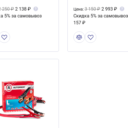
зостойкие в
750А, 2,2м AP/BC-
2 250 ₽
2 138 ₽
3 150 ₽
2 993 ₽
?
?
Цена:
а 5% за самовывоз
Скидка 5% за самовывоз
тиковом кейсе
7000Pro
157 ₽
300