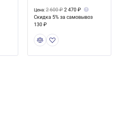
450А, 3,5м AP/BC-
2 600 ₽
2 470 ₽
?
Цена:
Скидка 5% за самовывоз
5000XL
130 ₽