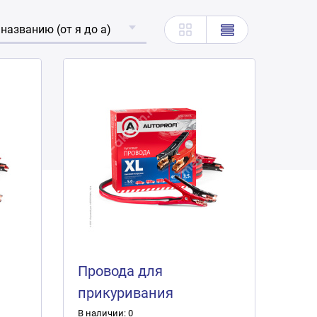
 названию (от я до а)
Провода для
прикуривания
"Autoprofi" медные
В наличии: 0