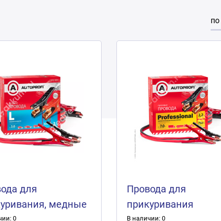
по
ода для
Провода для
уривания, медные
прикуривания
, 3м,
"Autoprofi" медные
чии: 0
В наличии: 0