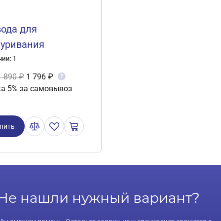
ода для
уривания
oprofi" медные
чии: 1
, 3м AP/BC-3000L
1 890 ₽
1 796 ₽
?
а 5% за самовывоз
пить
Не нашли нужный вариант?