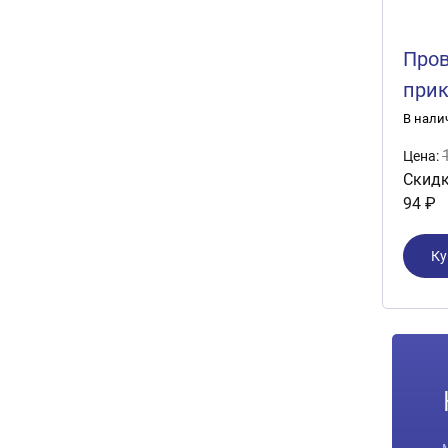
Пров
прик
"Aut
В нали
300А
Цена:
Скидк
94 ₽
Ку