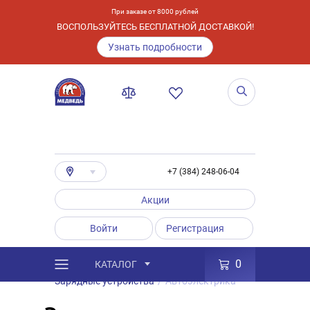
При заказе от 8000 рублей
ВОСПОЛЬЗУЙТЕСЬ БЕСПЛАТНОЙ ДОСТАВКОЙ!
Узнать подробности
+7 (384) 248-06-04
Акции
Войти
Регистрация
0
КАТАЛОГ
/
Каталог
/
Товары
/
Аксессуары
/
Зарядные устройства
/
Автоэлектрика