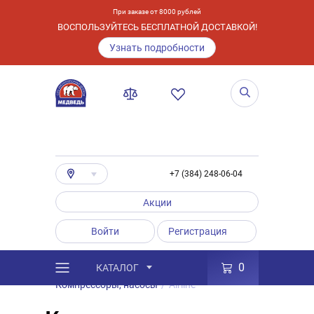
При заказе от 8000 рублей
ВОСПОЛЬЗУЙТЕСЬ БЕСПЛАТНОЙ ДОСТАВКОЙ!
Узнать подробности
+7 (384) 248-06-04
Акции
Войти
Регистрация
0
КАТАЛОГ
/
Каталог
/
Товары
/
Аксессуары
/
Компрессоры, насосы
/
Airline