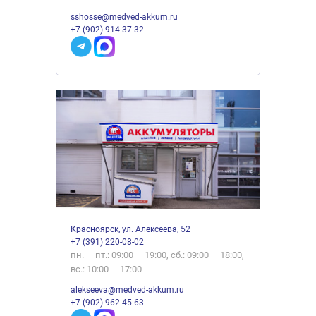
sshosse@medved-akkum.ru
+7 (902) 914-37-32
Красноярск, ул. Алексеева, 52
+7 (391) 220-08-02
пн. — пт.: 09:00 — 19:00, сб.: 09:00 — 18:00,
вс.: 10:00 — 17:00
alekseeva@medved-akkum.ru
+7 (902) 962-45-63