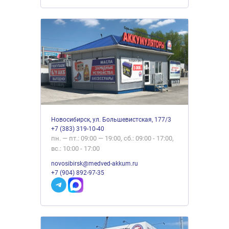
Новосибирск, ул. Большевистская, 177/3
+7 (383) 319-10-40
пн. — пт.: 09:00 — 19:00, сб.: 09:00 - 17:00,
вс.: 10:00 - 17:00
novosibirsk@medved-akkum.ru
+7 (904) 892-97-35