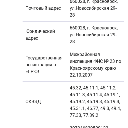
660028, г. Красноярск,
Почтовый адрес
ул.Новосибирская 29-
28
660028, г. Красноярск,
Юридический
ул.Новосибирская 29-
адрес
28
Межрайонная
Государственная
инспекция ФНС № 23 по
регистрация в
Красноярскому краю
ЕГРЮЛ
22.10.2007
45.32, 45.11.1, 45.11.2,
45.11.3, 45.11.4, 45.19.1,
ОКВЭД
45.19.2, 45.19.3, 45.19.4,
45.31.1, 46.77, 49.3, 49.4,
77.33, 77.39.2