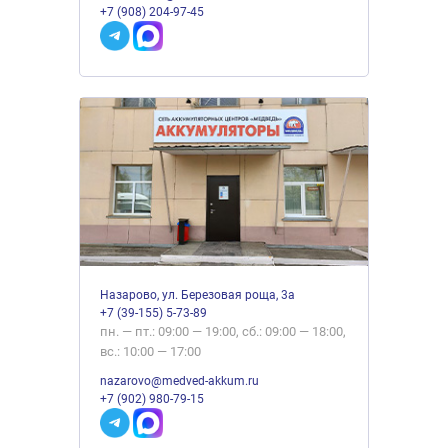
+7 (908) 204-97-45
Назарово, ул. Березовая роща, 3а
+7 (39-155) 5-73-89
пн. — пт.: 09:00 — 19:00, сб.: 09:00 — 18:00,
вс.: 10:00 — 17:00
nazarovo@medved-akkum.ru
+7 (902) 980-79-15