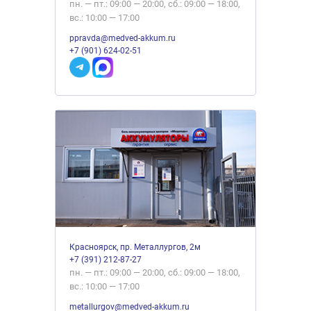
пн. — пт.: 09:00 — 20:00, сб.: 09:00 — 18:00,
вс.: 10:00 — 17:00
ppravda@medved-akkum.ru
+7 (901) 624-02-51
Красноярск, пр. Металлургов, 2м
+7 (391) 212-87-27
пн. — пт.: 09:00 — 20:00, сб.: 09:00 — 18:00,
вс.: 10:00 — 17:00
metallurgov@medved-akkum.ru