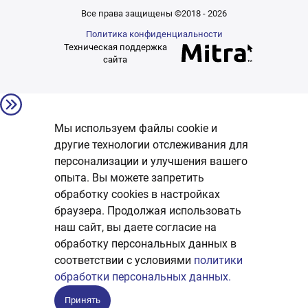
Все права защищены ©2018 - 2026
Политика конфиденциальности
Техническая поддержка
сайта
Мы используем файлы cookie и
другие технологии отслеживания для
персонализации и улучшения вашего
опыта. Вы можете запретить
обработку сookies в настройках
браузера. Продолжая использовать
наш сайт, вы даете согласие на
обработку персональных данных в
соответствии с условиями
политики
обработки персональных данных.
Принять