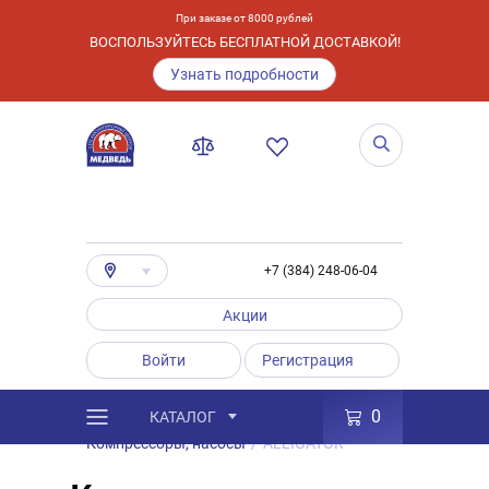
При заказе от 8000 рублей
ВОСПОЛЬЗУЙТЕСЬ БЕСПЛАТНОЙ ДОСТАВКОЙ!
Узнать подробности
+7 (384) 248-06-04
Акции
Войти
Регистрация
0
КАТАЛОГ
/
Каталог
/
Товары
/
Аксессуары
/
Компрессоры, насосы
/
ALLIGATOR