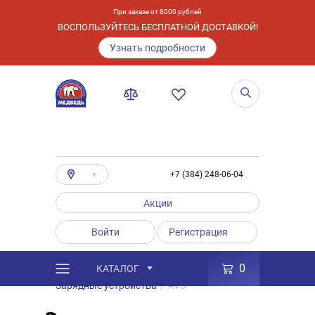
При заказе от 8000 рублей
ВОСПОЛЬЗУЙТЕСЬ БЕСПЛАТНОЙ ДОСТАВКОЙ!
Узнать подробности
+7 (384) 248-06-04
Акции
Войти
Регистрация
0
КАТАЛОГ
/
Каталог
/
Товары
/
Аксессуары
/
Зарядные устройства
/
AVS