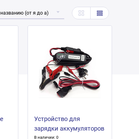
 названию (от я до а)
ое
Устройство для
зарядки аккумуляторов
DekaPower 20 (2А)
В наличии: 0