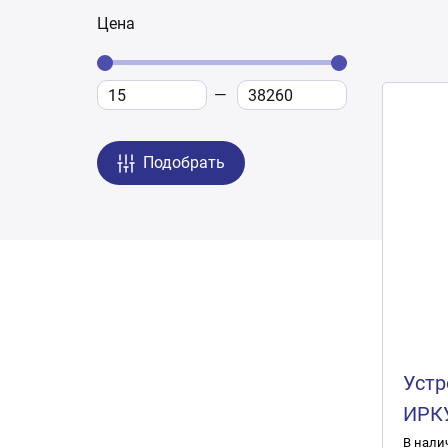
Цена
Подобрать
Устр
ИРК
В нали