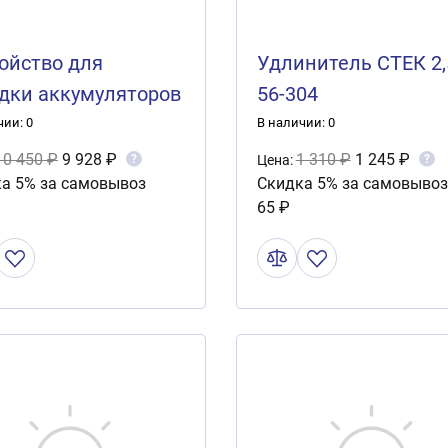
ойство для
Удлинитель СТЕК 2,
дки аккумуляторов
56-304
Power 110 (10A)
чии: 0
В наличии: 0
10 450 ₽
9 928 ₽
1 310 ₽
1 245 ₽
?
?
Цена:
а 5% за самовывоз
Скидка 5% за самовывоз
65 ₽