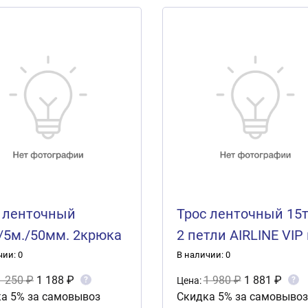
 ленточный
Трос ленточный 15т
./5м./50мм. 2крюка
2 петли AIRLINE VIP 
AY "STAFF"
сумке
чии: 0
В наличии: 0
1 250 ₽
1 188 ₽
1 980 ₽
1 881 ₽
?
?
Цена:
а 5% за самовывоз
Скидка 5% за самовывоз