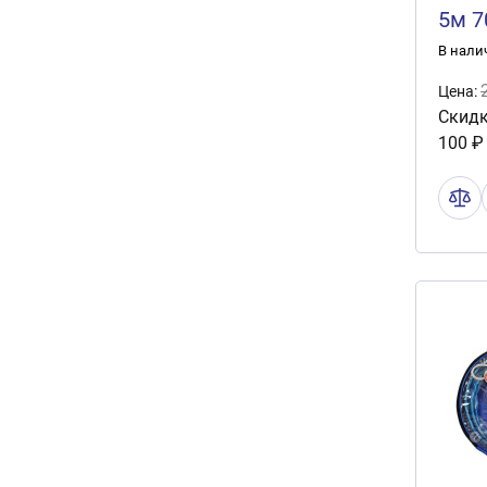
5м 
В нали
Цена:
Скидк
100 ₽