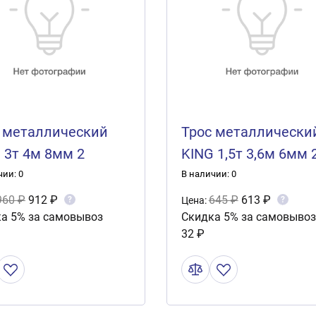
 металлический
Трос металлически
 3т 4м 8мм 2
KING 1,5т 3,6м 6мм 
а ПВХ пакет
крюка ПВХ пакет
чии: 0
В наличии: 0
960 ₽
912 ₽
645 ₽
613 ₽
?
?
Цена:
а 5% за самовывоз
Скидка 5% за самовывоз
32 ₽