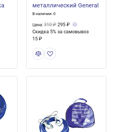
ка
металлический General
)
Technologies с крюками
В наличии: 0
5м. 7т.8мм. GT-TRM07
310 ₽
295 ₽
?
Цена:
Скидка 5% за самовывоз
15 ₽