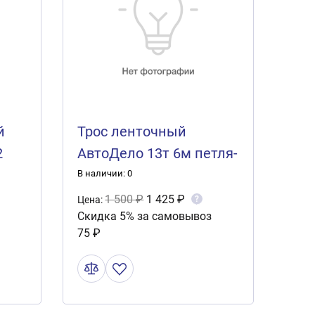
й
Трос ленточный
2
АвтоДело 13т 6м петля-
петля
В наличии: 0
1 500 ₽
1 425 ₽
?
Цена:
Скидка 5% за самовывоз
75 ₽