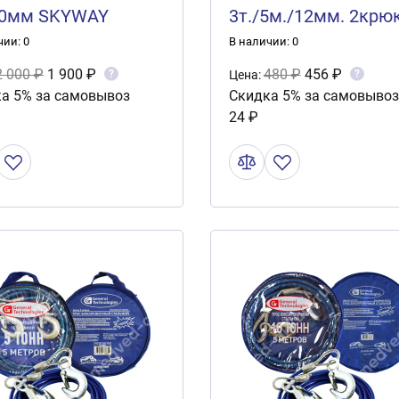
70мм SKYWAY
3т./5м./12мм. 2крю
БАРНАУЛ (в пакете
чии: 0
В наличии: 0
2 000 ₽
1 900 ₽
480 ₽
456 ₽
?
?
Цена:
а 5% за самовывоз
Скидка 5% за самовывоз
24 ₽