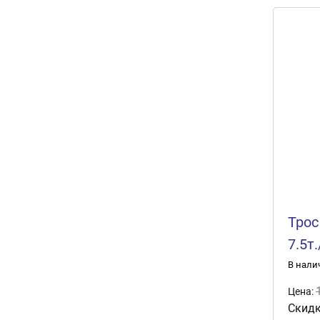
Трос
7.5т
SKYW
В нали
Цена:
Скидк