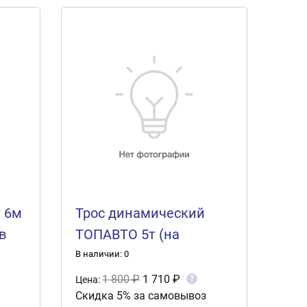
 6м
Трос динамический
в
ТОПАВТО 5т (на
разрыв) 5м 55мм 2
В наличии: 0
петли
1 800 ₽
1 710 ₽
?
Цена:
Скидка 5% за самовывоз