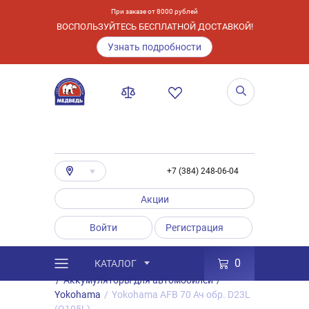
При заказе от 8000 рублей
ВОСПОЛЬЗУЙТЕСЬ БЕСПЛАТНОЙ ДОСТАВКОЙ!
Узнать подробности
+7 (384) 248-06-04
Акции
Войти
Регистрация
0
КАТАЛОГ
/
Каталог
/
Товары
/
Аккумуляторы
/
Аккумуляторы для автомобилей
/
Yokohama
/
Yokohama AFB 70 Ач обр. D23L