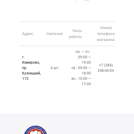
Номер
Часы
Адрес
Наличие
телефона
работы
магазина
пн. — пт.:
г.
09:00 —
Кемерово,
19:00
+7 (384)
пр.
4 шт.
сб.: 09:00 —
248-06-04
Кузнецкий,
18:00
115
вс.: 10:00 —
17:00