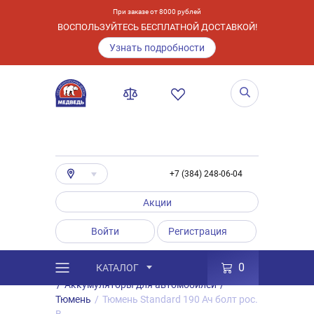
При заказе от 8000 рублей
ВОСПОЛЬЗУЙТЕСЬ БЕСПЛАТНОЙ ДОСТАВКОЙ!
Узнать подробности
+7 (384) 248-06-04
Акции
Войти
Регистрация
0
КАТАЛОГ
/
Каталог
/
Товары
/
Аккумуляторы
/
Аккумуляторы для автомобилей
/
Тюмень
/
Тюмень Standard 190 Ач болт рос.