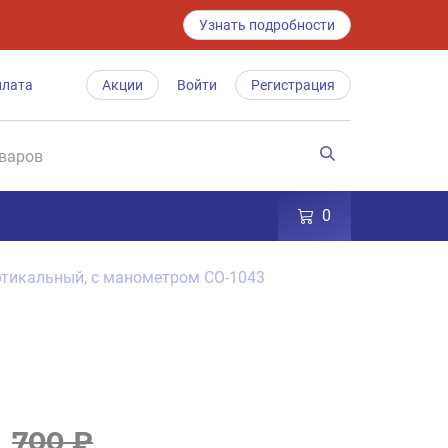
Узнать подробности
плата
Акции
Войти
Регистрация
0
ртикальный, с манометром CO-1043
700 ₽