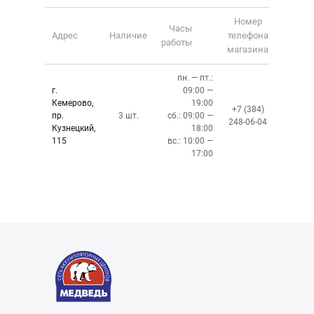
Номер
Часы
Адрес
Наличие
телефона
работы
магазина
пн. — пт.:
г.
09:00 —
Кемерово,
19:00
+7 (384)
пр.
3 шт.
сб.: 09:00 —
248-06-04
Кузнецкий,
18:00
115
вс.: 10:00 —
17:00