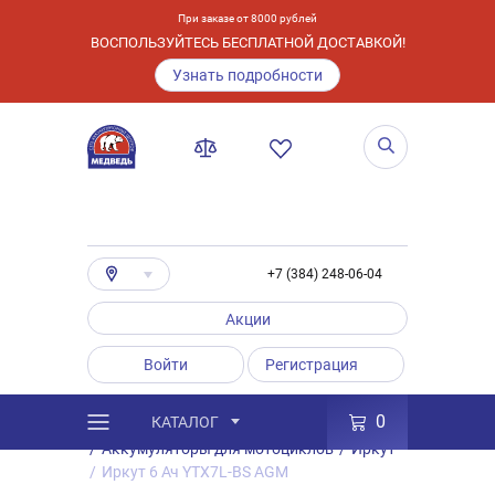
При заказе от 8000 рублей
ВОСПОЛЬЗУЙТЕСЬ БЕСПЛАТНОЙ ДОСТАВКОЙ!
Узнать подробности
+7 (384) 248-06-04
Акции
Войти
Регистрация
0
КАТАЛОГ
/
Каталог
/
Товары
/
Аккумуляторы
/
Аккумуляторы для мотоциклов
/
Иркут
/
Иркут 6 Ач YTX7L-BS AGM