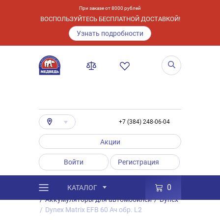
При заказе от 8000 рублей
ВОСПОЛЬЗУЙТЕСЬ БЕСПЛАТНОЙ ДОСТАВКОЙ!
Узнать подробности
+7 (384) 248-06-04
Акции
Войти
Регистрация
0
КАТАЛОГ
/
Каталог
/
Товары
/
Аккумуляторы
/
Аккумуляторы для автомобилей
/
Dynex
/
Dynex Matrix EFB 60 Ач обр. L2