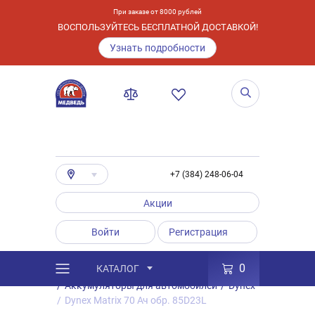
При заказе от 8000 рублей
ВОСПОЛЬЗУЙТЕСЬ БЕСПЛАТНОЙ ДОСТАВКОЙ!
Узнать подробности
+7 (384) 248-06-04
Акции
Войти
Регистрация
0
КАТАЛОГ
/
Каталог
/
Товары
/
Аккумуляторы
/
Аккумуляторы для автомобилей
/
Dynex
/
Dynex Matrix 70 Ач обр. 85D23L