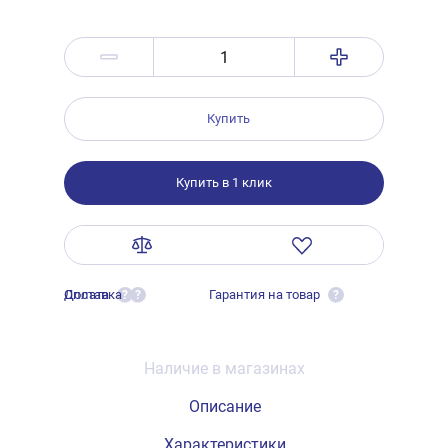
Купить
Купить в 1 клик
Оплата
Доставка
Гарантия на товар
?
?
?
Наличие в магазинах
Описание
Характеристики