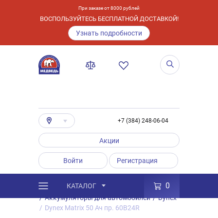
При заказе от 8000 рублей
ВОСПОЛЬЗУЙТЕСЬ БЕСПЛАТНОЙ ДОСТАВКОЙ!
Узнать подробности
+7 (384) 248-06-04
Акции
Войти
Регистрация
0
КАТАЛОГ
/
Каталог
/
Товары
/
Аккумуляторы
/
Аккумуляторы для автомобилей
/
Dynex
/
Dynex Matrix 50 Ач пр. 60B24R