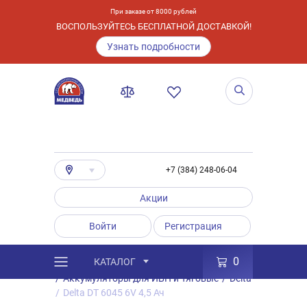
При заказе от 8000 рублей
ВОСПОЛЬЗУЙТЕСЬ БЕСПЛАТНОЙ ДОСТАВКОЙ!
Узнать подробности
+7 (384) 248-06-04
Акции
Войти
Регистрация
0
КАТАЛОГ
/
Каталог
/
Товары
/
Аккумуляторы
/
Аккумуляторы для ИБП и Тяговые
/
Delta
/
Delta DT 6045 6V 4,5 Ач