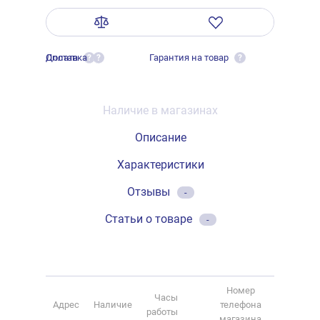
Оплата
Доставка
Гарантия на товар
?
?
?
Наличие в магазинах
Описание
Характеристики
Отзывы
-
Статьи о товаре
-
Номер
Часы
Адрес
Наличие
телефона
работы
магазина